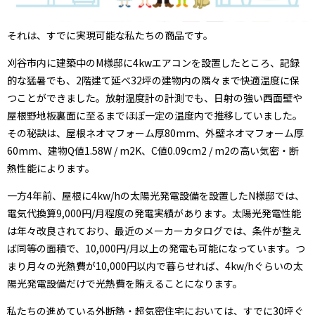
それは、すでに実現可能な私たちの商品です。
刈谷市内に建築中のM様邸に4kwエアコンを設置したところ、記録
的な猛暑でも、2階建て延べ32坪の建物内の隅々まで快適温度に保
つことができました。放射温度計の計測でも、日射の強い西面壁や
屋根野地板裏面に至るまでほぼ一定の温度内で推移していました。
その秘訣は、屋根ネオマフォーム厚80mm、外壁ネオマフォーム厚
60mm、建物Q値1.58W / m2K、C値0.09cm2 / m2の高い気密・断
熱性能によります。
一方4年前、屋根に4kw/hの太陽光発電設備を設置したN様邸では、
電気代換算9,000円/月程度の発電実績があります。太陽光発電性能
は年々改良されており、最近のメーカーカタログでは、条件が整え
ば同等の面積で、10,000円/月以上の発電も可能になっています。つ
まり月々の光熱費が10,000円以内で暮らせれば、4kw/hぐらいの太
陽光発電設備だけで光熱費を賄えることになります。
私たちの進めている外断熱・超気密住宅においては、すでに30坪ぐ