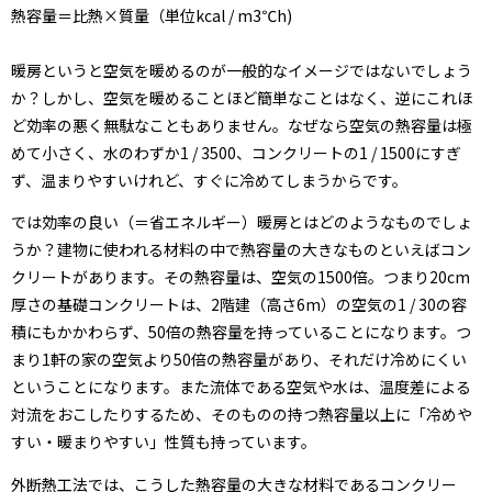
熱容量＝比熱×質量（単位kcal / m3℃h)
暖房というと空気を暖めるのが一般的なイメージではないでしょう
か？しかし、空気を暖めることほど簡単なことはなく、逆にこれほ
ど効率の悪く無駄なこともありません。なぜなら空気の熱容量は極
めて小さく、水のわずか1 / 3500、コンクリートの1 / 1500にすぎ
ず、温まりやすいけれど、すぐに冷めてしまうからです。
では効率の良い（＝省エネルギー）暖房とはどのようなものでしょ
うか？建物に使われる材料の中で熱容量の大きなものといえばコン
クリートがあります。その熱容量は、空気の1500倍。つまり20cm
厚さの基礎コンクリートは、2階建（高さ6m）の空気の1 / 30の容
積にもかかわらず、50倍の熱容量を持っていることになります。つ
まり1軒の家の空気より50倍の熱容量があり、それだけ冷めにくい
ということになります。また流体である空気や水は、温度差による
対流をおこしたりするため、そのものの持つ熱容量以上に「冷めや
すい・暖まりやすい」性質も持っています。
外断熱工法では、こうした熱容量の大きな材料であるコンクリー