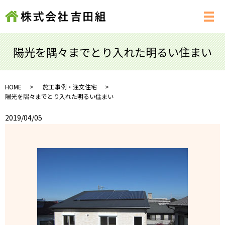
メ
陽光を隅々までとり入れた明るい住まい
HOME
施工事例・注文住宅
陽光を隅々までとり入れた明るい住まい
2019/04/05